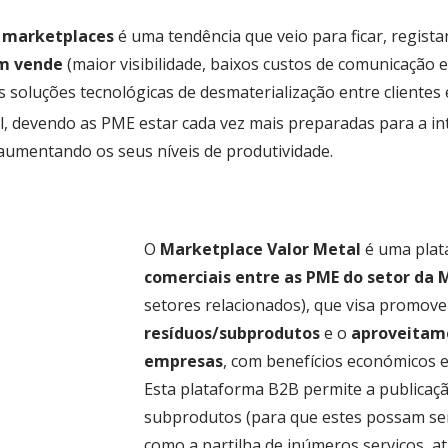
s
marketplaces
é uma tendência que veio para ficar, regis
em vende
(maior visibilidade, baixos custos de comunicação 
 As soluções tecnológicas de desmaterialização entre cliente
ial, devendo as PME estar cada vez mais preparadas para a 
 aumentando os seus níveis de produtividade.
O
Marketplace Valor Metal
é uma plat
comerciais entre as PME do setor da 
setores relacionados), que visa promove
resíduos/subprodutos
e o
aproveitame
empresas
, com benefícios económicos e
Esta plataforma B2B permite a publicaçã
subprodutos (para que estes possam ser
como a partilha de inúmeros serviços, a